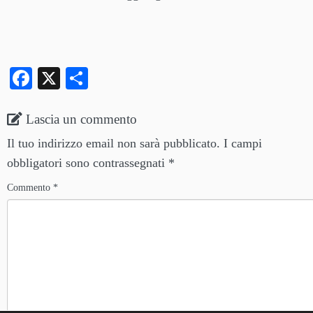
Fa
X
C
ce
on
bo
di
Lascia un commento
ok
vi
Il tuo indirizzo email non sarà pubblicato.
I campi
di
obbligatori sono contrassegnati
*
Commento
*