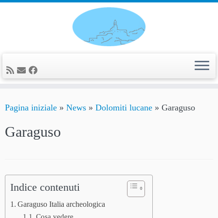
Passa
al
contenuto
Pagina iniziale
»
News
»
Dolomiti lucane
»
Garaguso
Garaguso
Indice contenuti
Garaguso Italia archeologica
Cosa vedere