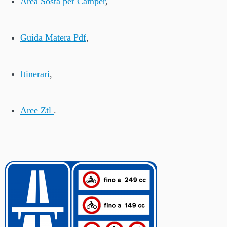
Area Sosta per Camper
,
Guida Matera Pdf
,
Itinerari
,
Aree Ztl
.