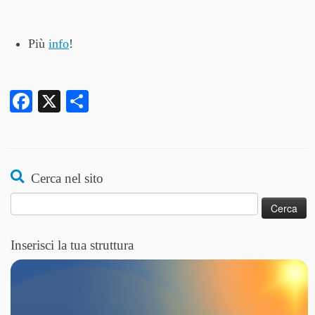
Più
info
!
Facebook
X
Condividi
Cerca nel sito
Ricerca
per:
Inserisci la tua struttura