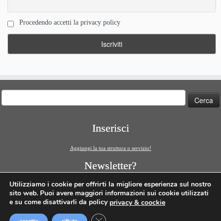
Procedendo accetti la privacy policy
Ricerca
per:
Inserisci
Aggiungi la tua struttura o servizio!
Newsletter?
ISCRIVITI!
Utilizziamo i cookie per offrirti la migliore esperienza sul nostro
sito web. Puoi avere maggiori informazioni sui cookie utilizzati
e su come disattivarli da policy
privacy & coockie
Close GDPR Cookie Banner