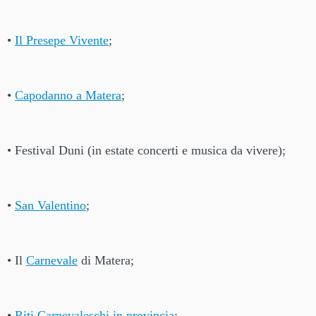
•
Il Presepe Vivente
;
•
Capodanno a Matera
;
• Festival Duni (in estate concerti e musica da vivere);
•
San Valentino
;
• Il
Carnevale
di Matera;
•
Riti Carnevaleschi in provincia
;