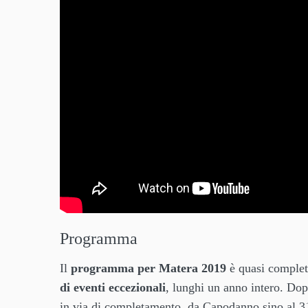
Programma
Il
programma per Matera 2019
è quasi complet
di eventi eccezionali
, lunghi un anno intero. Dop
in via di completamento, da Capodanno sino al 3