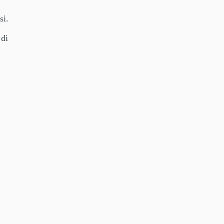
si.
 di