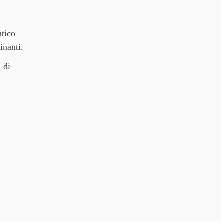
ntico
inanti.
a di