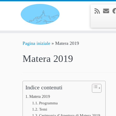
Passa
al
contenuto
Pagina iniziale
»
Matera 2019
Matera 2019
Indice contenuti
Matera 2019
Programma
Temi
Cerimonia d’Apertura di Matera 2019