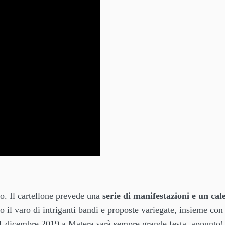
o. Il cartellone prevede una
serie di manifestazioni e un cal
o il varo di intriganti bandi e proposte variegate, insieme con
1 dicembre 2019 a Matera sarà sempre grande festa, appunto!