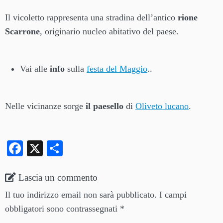
Il vicoletto rappresenta una stradina dell’antico
rione
Scarrone
, originario nucleo abitativo del paese.
Vai alle
info
sulla
festa del Maggio
..
Nelle vicinanze sorge
il paesello
di
Oliveto lucano
.
Fa
X
C
ce
on
bo
di
Lascia un commento
ok
vi
Il tuo indirizzo email non sarà pubblicato.
I campi
di
obbligatori sono contrassegnati
*