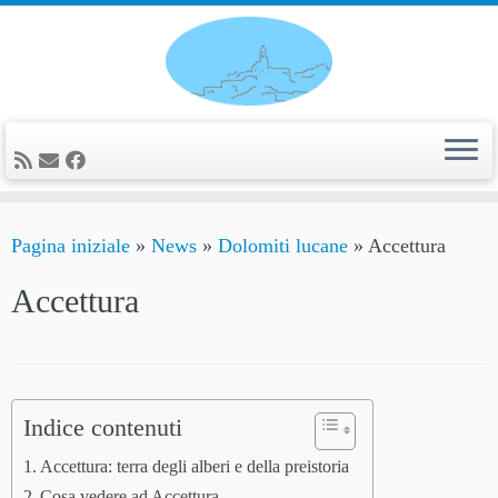
Passa
al
contenuto
Pagina iniziale
»
News
»
Dolomiti lucane
»
Accettura
Accettura
Indice contenuti
Accettura: terra degli alberi e della preistoria
Cosa vedere ad Accettura