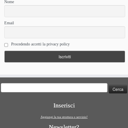
Nome
Email
Procedendo accetti la privacy policy
Ricerca
per:
Inserisci
Aggiungi la tua struttura o servizio!
Newsletter?