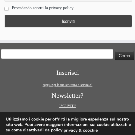
Procedendo accetti la privacy policy
Ricerca
per:
Inserisci
Aggiungi la tua struttura o servizio!
Newsletter?
ISCRIVITI!
Utilizziamo i cookie per offrirti la migliore esperienza sul nostro
sito web. Puoi avere maggiori informazioni sui cookie utilizzati e
su come disattivarli da policy
privacy & coockie
·
© 2026
Sassi di Matera
·
Powered by
·
Designed con il
tema Customizr
·