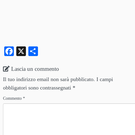
Fa
X
C
ce
on
bo
di
Lascia un commento
ok
vi
Il tuo indirizzo email non sarà pubblicato.
I campi
di
obbligatori sono contrassegnati
*
Commento
*