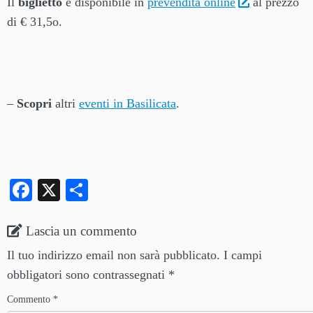
Il
biglietto
è disponibile in
prevendita online
al prezzo
di € 31,5o.
–
Scopri
altri
eventi in Basilicata
.
Fa
X
C
ce
on
bo
di
Lascia un commento
ok
vi
Il tuo indirizzo email non sarà pubblicato.
I campi
di
obbligatori sono contrassegnati
*
Commento
*