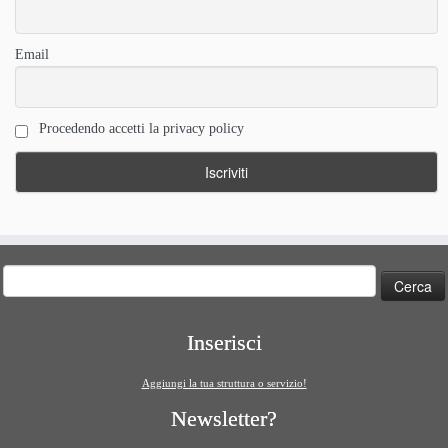
Email
Procedendo accetti la privacy policy
Ricerca
per:
Inserisci
Aggiungi la tua struttura o servizio!
Newsletter?