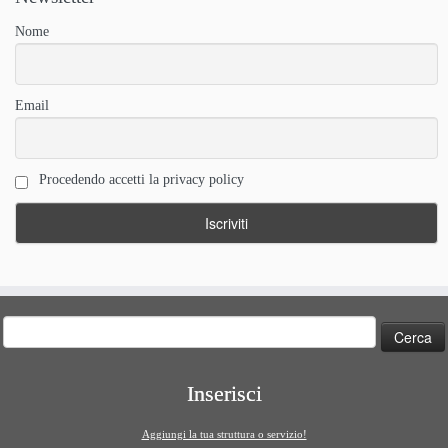
Nome
Email
Procedendo accetti la privacy policy
Ricerca
per:
Inserisci
Aggiungi la tua struttura o servizio!