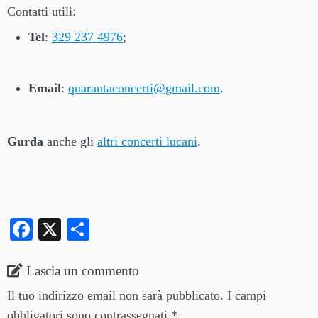
Contatti utili:
Tel
:
329 237 4976
;
Email
:
quarantaconcerti@gmail.com
.
Gurda
anche gli
altri concerti lucani
.
Fa
X
C
ce
on
bo
di
Lascia un commento
ok
vi
Il tuo indirizzo email non sarà pubblicato.
I campi
obbligatori sono contrassegnati
*