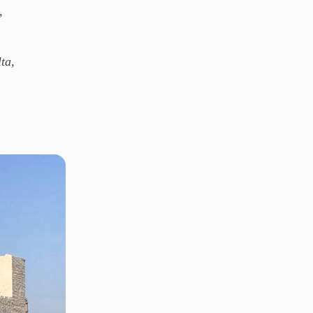
,
lta,