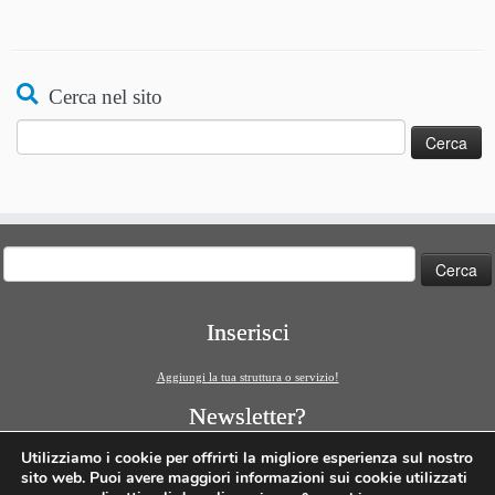
Cerca nel sito
Ricerca
per:
Ricerca
per:
Inserisci
Aggiungi la tua struttura o servizio!
Newsletter?
ISCRIVITI!
Utilizziamo i cookie per offrirti la migliore esperienza sul nostro
sito web. Puoi avere maggiori informazioni sui cookie utilizzati