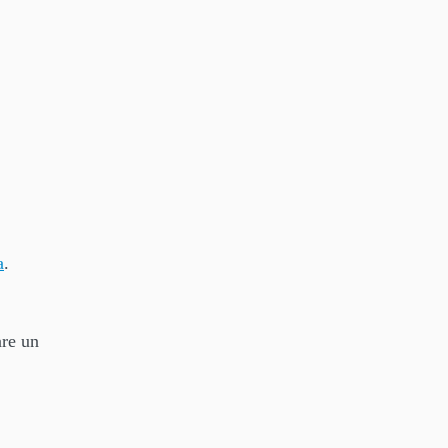
a
.
are un