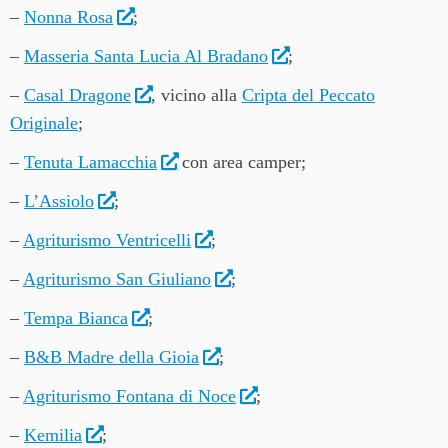
–
Nonna Rosa
;
–
Masseria Santa Lucia Al Bradano
;
–
Casal Dragone
, vicino alla
Cripta del Peccato
Originale
;
–
Tenuta Lamacchia
con area camper;
–
L’Assiolo
;
–
Agriturismo Ventricelli
;
–
Agriturismo San Giuliano
;
–
Tempa Bianca
;
–
B&B Madre della Gioia
;
–
Agriturismo Fontana di Noce
;
–
Kemilia
;