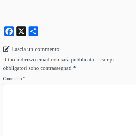
Fa
X
C
ce
on
bo
di
Lascia un commento
ok
vi
Il tuo indirizzo email non sarà pubblicato.
I campi
di
obbligatori sono contrassegnati
*
Commento
*