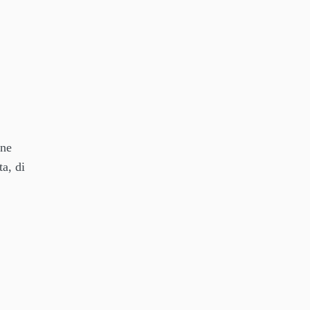
nne
ta, di