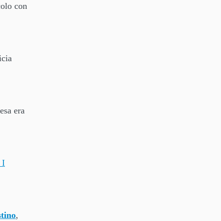
colo con
icia
esa era
 I
tino
,