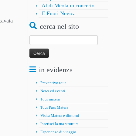
Al di Meola in concerto
E Fuori Nevica
cavata
cerca nel sito
Ricerca
per:
in evidenza
Preventivo tour
News ed eventi
Tour matera
Tour Pass Matera
Visita Matera e dintorni
Inserisci la tua struttura
Esperienze di viaggio