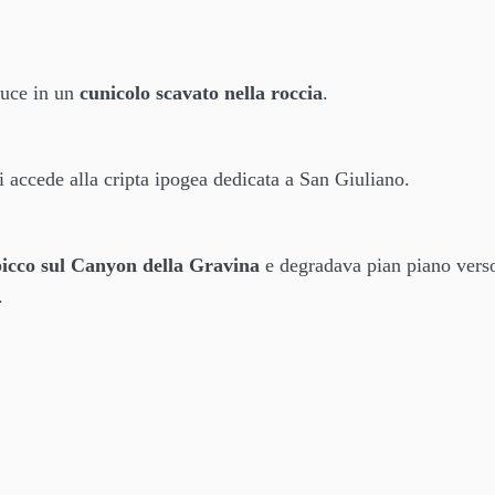
duce in un
cunicolo scavato nella roccia
.
 si accede alla cripta ipogea dedicata a San Giuliano.
 picco sul Canyon della Gravina
e degradava pian piano verso
.